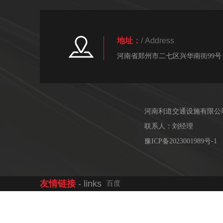
地址：
/ Address
河南省郑州市二七区兴华南街99号
河南利道交通设施有限公
联系人：刘经理
豫ICP备2023001989号-1
友情链接
- links
百度