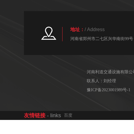
地址：
/ Address
河南省郑州市二七区兴华南街99号
河南利道交通设施有限公
联系人：刘经理
豫ICP备2023001989号-1
友情链接
- links
百度